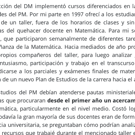
cción del DM implementó cursos diferenciados en l
es del PM. Por mi parte en 1997 ofrecí a los estudi
 de un taller, fuera de los horarios de clases y si
ias del quehacer docente en Matemática. Para mi s
, que participaron semanalmente de diferentes tar
señanza de la Matemática. Hacia mediados de año pro
ropios compañeros del taller, para luego analiza
siasmo, participación y trabajo en el transcurso 
dicarse a los parciales y exámenes finales de materi
 de un nuevo Plan de Estudios de la carrera hacia el
tudios del PM debían atenderse pautas ministeriales
ias que procuraran
desde el primer año un acercam
ática, particularmente en el nivel medio.
Costó lo
odavía la gran mayoría de sus docentes eran de for
ia universitaria, se preguntaban cómo podrían anali
 recursos que trabajé durante el mencionado taller 