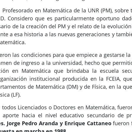
el Profesorado en Matemática de la UNR (PM), sobre 
PD. Considero que es particularmente oportuno dado
sario de la creación del PM y el relato de la evolució
nte a esa historia a las nuevas generaciones y tambié
Matemática.
eron las condiciones para que empiece a gestarse la
xamen de ingreso a la universidad, hecho que permit
ión en Matemática que brindaba la escuela secun
rganización institucional producida en la FCEIA, qu
rtamentos de Matemática (DM) y de Física, en la que
ica (LF).
i todos Licenciados o Doctores en Matemática, fueron
aporte hacia el nivel educativo secundario de p
s.
Jorge Pedro Aranda y Enrique Cattaneo
fueron 
 puesta en marcha en 1988.