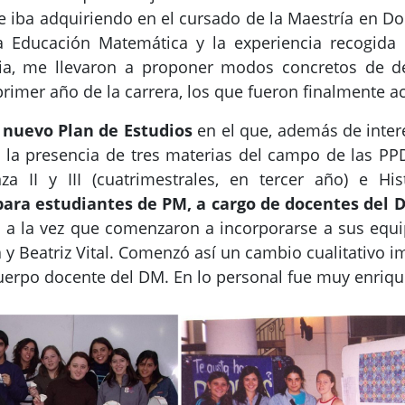
 iba adquiriendo en el cursado de la Maestría en Doce
a Educación Matemática y la experiencia recogida 
a, me llevaron a proponer modos concretos de de
primer año de la carrera, los que fueron finalmente a
 nuevo Plan de Estudios
en el que, además de inter
 la presencia de tres materias del campo de las PPD
za II y III (cuatrimestrales, en tercer año) e H
ara estudiantes de PM, a cargo de docentes del 
za a la vez que comenzaron a incorporarse a sus equ
a y Beatriz Vital. Comenzó así un cambio cualitativo 
el cuerpo docente del DM. En lo personal fue muy enri